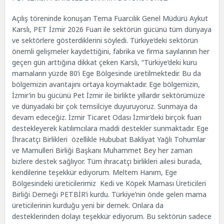
Açılış töreninde konuşan Tema Fuarcılık Genel Müdürü Aykut
Karslı, PET İzmir 2026 Fuarı ile sektörün gücünü tüm dünyaya
ve sektörlere gösterdiklerini söyledi. Türkiye’deki sektörün
önemli gelişmeler kaydettiğini, fabrika ve firma sayılarının her
geçen gün arttığına dikkat çeken Karslı, “Türkiye’deki kuru
mamaların yüzde 80’i Ege Bölgesinde üretilmektedir. Bu da
bölgemizin avantajını ortaya koymaktadır. Ege bölgemizin,
İzmir’in bu gücünü Pet İzmir ile birlikte yıllardır sektörümüze
ve dünyadaki bir çok temsilciye duyuruyoruz. Sunmaya da
devam edeceğiz. İzmir Ticaret Odası İzmir’deki birçok fuarı
destekleyerek katılımcılara maddi destekler sunmaktadır. Ege
İhracatçı Birlikleri özellikle Hububat Bakliyat Yağlı Tohumlar
ve Mamulleri Birliği Başkanı Muhammet Bey her zaman
bizlere destek sağlıyor. Tüm ihracatçı birlikleri ailesi burada,
kendilerine teşekkür ediyorum. Meltem Hanım, Ege
Bölgesindeki üreticilerimiz Kedi ve Köpek Maması Üreticileri
Birliği Derneği PETBİR’i kurdu. Türkiye’nin önde gelen mama
üreticilerinin kurduğu yeni bir dernek. Onlara da
desteklerinden dolayı teşekkür ediyorum. Bu sektörün sadece