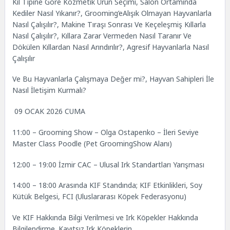
Kıl Tipine Göre Kozmetik Ürün Seçimi, Salon Ortamında
Kediler Nasıl Yıkanır?, Grooming’eAlışık Olmayan Hayvanlarla
Nasıl Çalışılır?, Makine Tıraşı Sonrası Ve Keçeleşmiş Kıllarla
Nasıl Çalışılır?, Kıllara Zarar Vermeden Nasıl Taranır Ve
Dökülen Kıllardan Nasıl Arındırılır?, Agresif Hayvanlarla Nasıl
Çalışılır
Ve Bu Hayvanlarla Çalışmaya Değer mi?, Hayvan Sahipleri İle
Nasıl İletişim Kurmalı?
09 OCAK 2026 CUMA
11:00 – Grooming Show – Olga Ostapenko – İleri Seviye
Master Class Poodle (Pet GroomingShow Alanı)
12:00 – 19:00 İzmir CAC – Ulusal Irk Standartları Yarışması
14:00 – 18:00 Arasında KIF Standında; KIF Etkinlikleri, Soy
Kütük Belgesi, FCI (Uluslararası Köpek Federasyonu)
Ve KIF Hakkında Bilgi Verilmesi ve Irk Köpekler Hakkında
Bilgilendirme. Kayıtsız Irk Köpeklerin