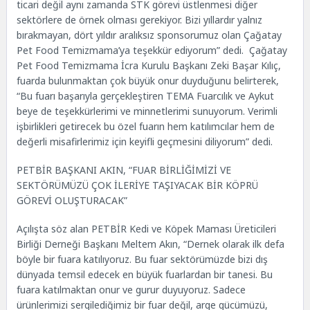
ticari değil aynı zamanda STK görevi üstlenmesi diğer
sektörlere de örnek olması gerekiyor. Bizi yıllardır yalnız
bırakmayan, dört yıldır aralıksız sponsorumuz olan Çağatay
Pet Food Temizmama’ya teşekkür ediyorum” dedi. Çağatay
Pet Food Temizmama İcra Kurulu Başkanı Zeki Başar Kılıç,
fuarda bulunmaktan çok büyük onur duyduğunu belirterek,
“Bu fuarı başarıyla gerçekleştiren TEMA Fuarcılık ve Aykut
beye de teşekkürlerimi ve minnetlerimi sunuyorum. Verimli
işbirlikleri getirecek bu özel fuarın hem katılımcılar hem de
değerli misafirlerimiz için keyifli geçmesini diliyorum” dedi.
PETBİR BAŞKANI AKIN, “FUAR BİRLİĞİMİZİ VE
SEKTÖRÜMÜZÜ ÇOK İLERİYE TAŞIYACAK BİR KÖPRÜ
GÖREVİ OLUŞTURACAK”
Açılışta söz alan PETBİR Kedi ve Köpek Maması Üreticileri
Birliği Derneği Başkanı Meltem Akın, “Dernek olarak ilk defa
böyle bir fuara katılıyoruz. Bu fuar sektörümüzde bizi dış
dünyada temsil edecek en büyük fuarlardan bir tanesi. Bu
fuara katılmaktan onur ve gurur duyuyoruz. Sadece
ürünlerimizi sergilediğimiz bir fuar değil, arge gücümüzü,