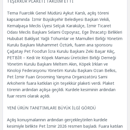
TEŞEKKÜR PLAKETİ TAKDİM ETTİ
Tema Fuarcılık Genel Müdürü Aykut Karslı, açılış töreni
kapsamında İzmir Büyükşehir Belediyesi Başkan Vekili,
Kemalpaşa Meclis Üyesi Selçuk Karakülçe, İzmir Ticaret
Odası Meclis Başkanı Selami Özpoyraz, Ege İhracatçı Birlikleri
Hububat Bakliyat Yağlı Tohumlar ve Mamulleri Birliği Yönetim
Kurulu Başkanı Muhammet Öztürk, fuarın ana sponsoru
Çağatay Pet Food’un İcra Kurulu Başkanı Zeki Başar Kılıç,
PETBİR – Kedi Ve Köpek Maması Üreticileri Birliği Derneği
Yönetim Kurulu Başkanı Meltem Akın, Köpek Irkları ve
Kinoloji Federasyonu Yönetim Kurulu Başkanı Ozan Belkıs,
Pet İzmir Fuarı Grooming Yarışma Organizatörü Sami
Arkohen’e fuara katkıları için teşekkür plaketi verdi. Plaket
törenin ardından açılışa geçildi. Kurdele kesiminin ardından
fuar resmi olarak açıldı.
YENİ ÜRÜN TANITIMLARI BÜYÜK İLGİ GÖRDÜ
Açılış konuşmalarının ardından gerçekleştirilen kurdele
kesimiyle birlikte Pet İzmir 2026 resmen başladı. Fuara katılan