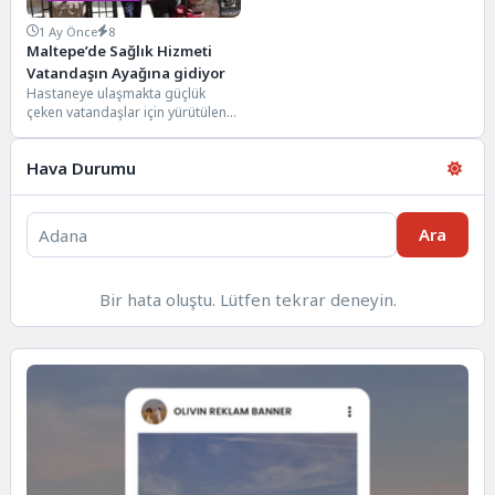
1 Ay Önce
8
Maltepe’de Sağlık Hizmeti
Vatandaşın Ayağına gidiyor
Hastaneye ulaşmakta güçlük
çeken vatandaşlar için yürütülen
evde sağlık çalışmaları
Maltepe’de aralıksız sürüyor.
Hava Durumu
Belediye bünyesinde...
Ara
Bir hata oluştu. Lütfen tekrar deneyin.