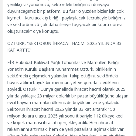
yenilikçi vizyonumuzu, sektördeki birliğimizi dünyaya
duyuracağımız bir platform. Bu fuar o yüzden bizler için çok
kıymetli. Kurulacak iş birliği, paylaşılacak tecrübeyle birliğimizi
ve sektörümüzü çok daha ileriye taşıyacak bir köprü görevi
oluşturacak” diye konuştu.
ÖZTÜRK, “SEKTÖRÜN İHRACAT HACMİ 2025 YILINDA 33
KAT ARTTI”
EİB Hububat Bakliyat Yağlı Tohumlar ve Mamulleri Birliği
Yönetim Kurulu Başkanı Muhammet Öztürk, birliklerinin
sektördeki gelişmeleri yakından takip ettiğini, sektördeki
büyük atılımı büyük bir memnuniyet ve gururla izlediklerini
söyledi. Öztürk, “Dünya genelinde ihracat hacmi olarak 2025
yılında yaklaşık 28 milyar dolarlık bir pazar büyüklüğüne ulaşan
evcil hayvan mamaları ülkemizde büyük bir ivme yakaladı.
Sektörün ihracat hacmi 2025 yılında 33 kat artarak 150
milyon dolara ulaştı. 2025 yılı sonu itibariyle 112 ülkeye kedi
ve köpek maması ihracatı gerçekleştirdik. Hem ihracat
rakamlarını artırmak hem de yeni pazarlara açılmak için var
gücümüzle çalışacağız. Sektörü bize göre özel kılan bir diğer