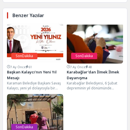
Benzer Yazılar
SonDakika
SonDakika
7 Ay Önce
61
7 Ay Önce
48
Başkan Kalaycı’nın Yeni Yıl
Karabağlar’dan İlmek İlmek
Mesajı
Dayanışma
Karaman Belediye Başkanı Savaş
Karabağlar Belediyesi, 6 Şubat
Kalaycı, yeni yıl dolayısıyla bir
depreminin yıl dönümünde
mesaj yayınladı.Belediye Başkanı
depremden etkilenen şehirlere
Savaş Kalaycı mesajında:...
gönderilmek üzere atkı, bere ve...
SonDakika