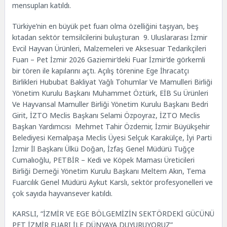
mensupları katıldı.
Türkiye’nin en büyük pet fuarı olma özelliğini taşıyan, beş
kıtadan sektör temsilcilerini buluşturan 9. Uluslararası İzmir
Evcil Hayvan Ürünleri, Malzemeleri ve Aksesuar Tedarikçileri
Fuarı – Pet İzmir 2026 Gaziemir’deki Fuar İzmir’de görkemli
bir tören ile kapılarını açtı. Açılış törenine Ege İhracatçı
Birlikleri Hububat Bakliyat Yağlı Tohumlar Ve Mamulleri Birliği
Yönetim Kurulu Başkanı Muhammet Öztürk, EİB Su Ürünleri
Ve Hayvansal Mamuller Birliği Yönetim Kurulu Başkanı Bedri
Girit, İZTO Meclis Başkanı Selami Özpoyraz, İZTO Meclis
Başkan Yardımcısı Mehmet Tahir Özdemir, İzmir Büyükşehir
Belediyesi Kemalpaşa Meclis Üyesi Selçuk Karakülçe, İyi Parti
İzmir İl Başkanı Ülkü Doğan, İzfaş Genel Müdürü Tuğçe
Cumalıoğlu, PETBİR – Kedi ve Köpek Maması Üreticileri
Birliği Derneği Yönetim Kurulu Başkanı Meltem Akın, Tema
Fuarcılık Genel Müdürü Aykut Karslı, sektör profesyonelleri ve
çok sayıda hayvansever katıldı.
KARSLI, “İZMİR VE EGE BÖLGEMİZİN SEKTÖRDEKİ GÜCÜNÜ
PET İZMİR FUARI İLE DÜNYAYA DUYURUYORUZ”