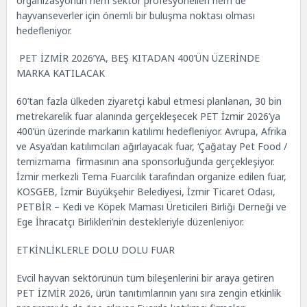
organizasyonun hem sektör profesyonelleri hem de
hayvanseverler için önemli bir buluşma noktası olması
hedefleniyor.
PET İZMİR 2026’YA, BEŞ KITADAN 400’ÜN ÜZERİNDE
MARKA KATILACAK
60’tan fazla ülkeden ziyaretçi kabul etmesi planlanan, 30 bin
metrekarelik fuar alanında gerçekleşecek PET İzmir 2026’ya
400’ün üzerinde markanın katılımı hedefleniyor. Avrupa, Afrika
ve Asya’dan katılımcıları ağırlayacak fuar, ‘Çağatay Pet Food /
temizmama firmasının ana sponsorluğunda gerçekleşiyor.
İzmir merkezli Tema Fuarcılık tarafından organize edilen fuar,
KOSGEB, İzmir Büyükşehir Belediyesi, İzmir Ticaret Odası,
PETBİR – Kedi ve Köpek Maması Üreticileri Birliği Derneği ve
Ege İhracatçı Birlikleri’nin destekleriyle düzenleniyor.
ETKİNLİKLERLE DOLU DOLU FUAR
Evcil hayvan sektörünün tüm bileşenlerini bir araya getiren
PET İZMİR 2026, ürün tanıtımlarının yanı sıra zengin etkinlik