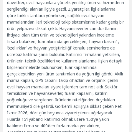
davetliler, evcil hayvanlara yönelik yenilikçi ürün ve hizmetlerin
sergilendiği alanları ilgiyle gezdi. Ziyaretçiler, ilgi alanlarına
göre farklı stantlara yönelirken; sağlıklı evcil hayvan
mamalarından ileri teknoloji takip sistemlerine kadar geniş bir
ürün yelpazesi dikkat çekti. Hayvanseverler can dostlarının
ihtiyacı olan tüm ürün ve teknolojileri yakından inceleme
fırsatı bulurken, fuar alanında gerçekleşen, ‘hayvan bakımı’ ,
‘özel ırklar’ ve ‘hayvan yetiştiriciliği’ konulu seminerlere de
ücretsiz katılma şansı buldular. Katılımcı firmaların yetkilileri,
ürünlerin teknik özellikleri ve kullanım alanlarına ilişkin detaylı
bilgilendirmelerde bulunurken, fuar kapsamında
gerçekleştirilen yeni ürün tanıtımları da yoğun ilgi gördü. Akıllı
mama kapları, GPS tabanlı takip cihazları ve organik içerikli
evcil hayvan mamaları ziyaretçilerden tam not aldı. Sektör
temsilcileri ve hayvanseverler, fuarın kapsamı, katılım
yoğunluğu ve sergilenen ürünlerin niteliğinden duydukları
memnuniyeti dile getirdi. Görkemli açılışıyla dikkat çeken Pet
İzmir 2026, dört gün boyunca ziyaretçilerini ağırlayacak.
Fuarda 15’i yabancı katılımcı olmak üzere 150’ye yakın
katılımcı firma ve 400’den fazla marka yer alırken,