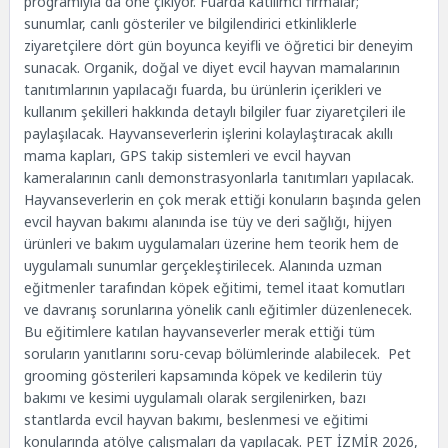
programıyla da öne çıkıyor. Fuarda katılımcı firmalar;
sunumlar, canlı gösteriler ve bilgilendirici etkinliklerle
ziyaretçilere dört gün boyunca keyifli ve öğretici bir deneyim
sunacak. Organik, doğal ve diyet evcil hayvan mamalarının
tanıtımlarının yapılacağı fuarda, bu ürünlerin içerikleri ve
kullanım şekilleri hakkında detaylı bilgiler fuar ziyaretçileri ile
paylaşılacak. Hayvanseverlerin işlerini kolaylaştıracak akıllı
mama kapları, GPS takip sistemleri ve evcil hayvan
kameralarının canlı demonstrasyonlarla tanıtımları yapılacak.
Hayvanseverlerin en çok merak ettiği konuların başında gelen
evcil hayvan bakımı alanında ise tüy ve deri sağlığı, hijyen
ürünleri ve bakım uygulamaları üzerine hem teorik hem de
uygulamalı sunumlar gerçekleştirilecek. Alanında uzman
eğitmenler tarafından köpek eğitimi, temel itaat komutları
ve davranış sorunlarına yönelik canlı eğitimler düzenlenecek.
Bu eğitimlere katılan hayvanseverler merak ettiği tüm
soruların yanıtlarını soru-cevap bölümlerinde alabilecek. Pet
grooming gösterileri kapsamında köpek ve kedilerin tüy
bakımı ve kesimi uygulamalı olarak sergilenirken, bazı
stantlarda evcil hayvan bakımı, beslenmesi ve eğitimi
konularında atölye çalışmaları da yapılacak. PET İZMİR 2026,