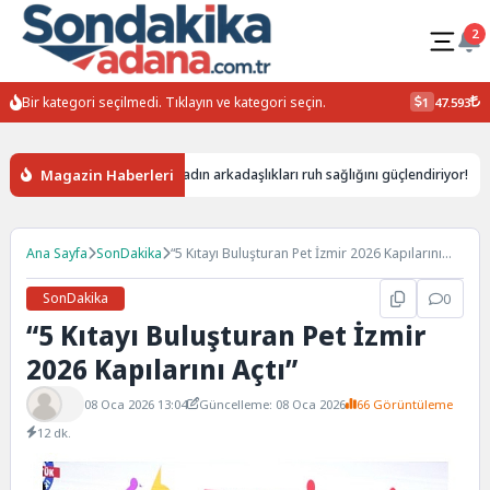
2
Bir kategori seçilmedi. Tıklayın ve kategori seçin.
1
47.593
Magazin Haberleri
a bırakıyor
Kadın arkadaşlıkları ruh sağlığını güçlendiriyor!
Y
Ana Sayfa
SonDakika
“5 Kıtayı Buluşturan Pet İzmir 2026 Kapılarını
Açtı”
SonDakika
0
“5 Kıtayı Buluşturan Pet İzmir
2026 Kapılarını Açtı”
08 Oca 2026 13:04
Güncelleme: 08 Oca 2026
66 Görüntüleme
12 dk.