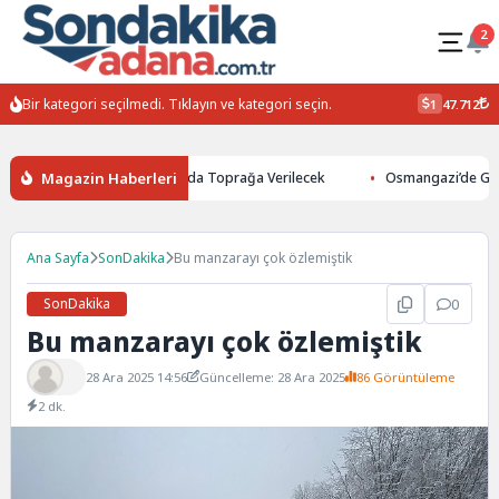
2
Bir kategori seçilmedi. Tıklayın ve kategori seçin.
1
47.712
Magazin Haberleri
aybetti: Kuzey Makedonya’da Toprağa Verilecek
Osmangazi’de Geleceği
Ana Sayfa
SonDakika
Bu manzarayı çok özlemiştik
SonDakika
0
Bu manzarayı çok özlemiştik
28 Ara 2025 14:56
Güncelleme: 28 Ara 2025
86 Görüntüleme
2 dk.