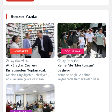
Benzer Yazılar
SonDakika
SonDakika
8 Ay Önce
66
1 Ay Önce
20
Atık İlaçlar Çevreyi
Kemer’de “Mor turizm”
Kirletmeden Toplanacak
başlıyor
Manisa Büyükşehir Belediyesi,
Kemer'e bağlı Gedelme
atık ilaçların çevre ve insan
Yaylası'nda Kemer Belediyesi
sağlığına zarar vermemesi için
tarafından Antalya Büyükşehir
önemli bir projeyi...
Belediyesi'nin destekleri ile ekimi
yapılan “Mor...