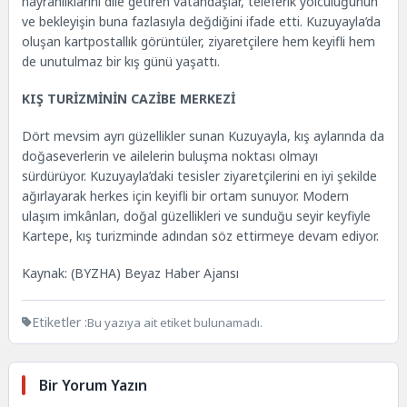
hayranlıklarını dile getiren vatandaşlar, teleferik yolculuğunun
ve bekleyişin buna fazlasıyla değdiğini ifade etti. Kuzuyayla’da
oluşan kartpostallık görüntüler, ziyaretçilere hem keyifli hem
de unutulmaz bir kış günü yaşattı.
KIŞ TURİZMİNİN CAZİBE MERKEZİ
Dört mevsim ayrı güzellikler sunan Kuzuyayla, kış aylarında da
doğaseverlerin ve ailelerin buluşma noktası olmayı
sürdürüyor. Kuzuyayla’daki tesisler ziyaretçilerini en iyi şekilde
ağırlayarak herkes için keyifli bir ortam sunuyor. Modern
ulaşım imkânları, doğal güzellikleri ve sunduğu seyir keyfiyle
Kartepe, kış turizminde adından söz ettirmeye devam ediyor.
Kaynak: (BYZHA) Beyaz Haber Ajansı
Etiketler :
Bu yazıya ait etiket bulunamadı.
Bir Yorum Yazın