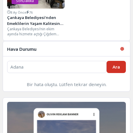
SonDakika
8 Ay Önce
76
Çankaya Belediyesi’nden
Emeklilerin Yaşam Kalitesine
Çankaya Belediyesi’nin ekim
Katkı
ayında hizmete açtığı Çiğdem
Emekli Kampüsü ve Emekli Lokali,
emeklileri sağlık, sosyal...
Hava Durumu
Ara
Bir hata oluştu. Lütfen tekrar deneyin.