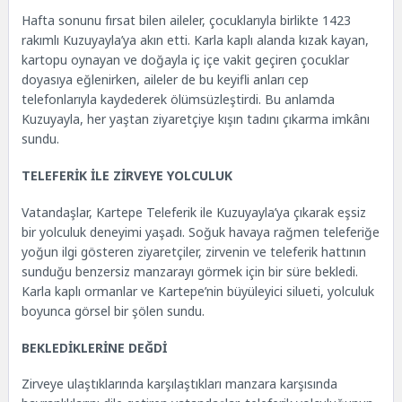
Hafta sonunu fırsat bilen aileler, çocuklarıyla birlikte 1423
rakımlı Kuzuyayla’ya akın etti. Karla kaplı alanda kızak kayan,
kartopu oynayan ve doğayla iç içe vakit geçiren çocuklar
doyasıya eğlenirken, aileler de bu keyifli anları cep
telefonlarıyla kaydederek ölümsüzleştirdi. Bu anlamda
Kuzuyayla, her yaştan ziyaretçiye kışın tadını çıkarma imkânı
sundu.
TELEFERİK İLE ZİRVEYE YOLCULUK
Vatandaşlar, Kartepe Teleferik ile Kuzuyayla’ya çıkarak eşsiz
bir yolculuk deneyimi yaşadı. Soğuk havaya rağmen teleferiğe
yoğun ilgi gösteren ziyaretçiler, zirvenin ve teleferik hattının
sunduğu benzersiz manzarayı görmek için bir süre bekledi.
Karla kaplı ormanlar ve Kartepe’nin büyüleyici silueti, yolculuk
boyunca görsel bir şölen sundu.
BEKLEDİKLERİNE DEĞDİ
Zirveye ulaştıklarında karşılaştıkları manzara karşısında