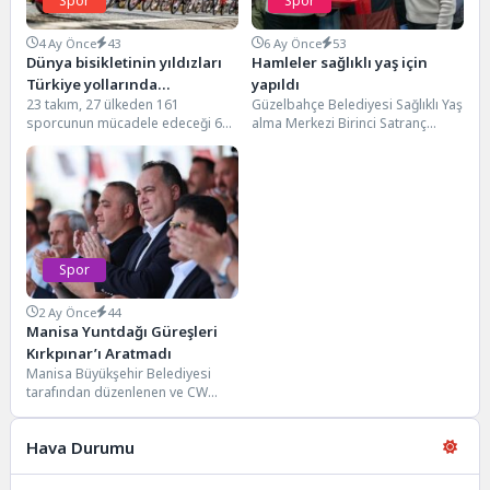
Spor
Spor
4 Ay Önce
43
6 Ay Önce
53
Dünya bisikletinin yıldızları
Hamleler sağlıklı yaş için
Türkiye yollarında…
yapıldı
23 takım, 27 ülkeden 161
Güzelbahçe Belediyesi Sağlıklı Yaş
sporcunun mücadele edeceği 61.
alma Merkezi Birinci Satranç
Cumhurbaşkanlığı Türkiye Bisiklet
Turnuvası düzenlendi. Ayşe
Turu, 26 Nisan-3...
Mayda Sağlıklı Yaş Alma...
Spor
2 Ay Önce
44
Manisa Yuntdağı Güreşleri
Kırkpınar’ı Aratmadı
Manisa Büyükşehir Belediyesi
tarafından düzenlenen ve CW
Enerji Türkiye Yağlı Güreş Ligi’nin
8 etaplık takviminde...
Hava Durumu