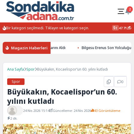
2
Bir kategori seçilmedi. Tıklayın ve kategori seçin.
1
47.712
Magazin Haberleri
ğin Yüzücüleri Sertifikalarını Aldı
Bilgesu Erenus Son Yolculuğuna U
Ana Sayfa
Spor
Büyükakın, Kocaelispor’un 60. yılını kutladı
Spor
0
Büyükakın, Kocaelispor’un 60.
yılını kutladı
24 Nis 2026 15:14
Güncelleme: 24 Nis 2026
43 Görüntüleme
2 dk.