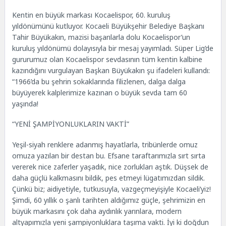
Kentin en büyük markası Kocaelispor, 60. kuruluş
yıldönümünü kutluyor. Kocaeli Büyükşehir Belediye Başkanı
Tahir Büyükakın, mazisi başarılarla dolu Kocaelispor’un
kuruluş yıldönümü dolayısıyla bir mesaj yayımladı. Süper Lig’de
gururumuz olan Kocaelispor sevdasının tüm kentin kalbine
kazındığını vurgulayan Başkan Büyükakın şu ifadeleri kullandı:
“1966’da bu şehrin sokaklarında filizlenen, dalga dalga
büyüyerek kalplerimize kazınan o büyük sevda tam 60
yaşında!
“YENİ ŞAMPİYONLUKLARIN VAKTİ”
Yeşil-siyah renklere adanmış hayatlarla, tribünlerde omuz
omuza yazılan bir destan bu. Efsane taraftarımızla sırt sırta
vererek nice zaferler yaşadık, nice zorlukları aştık. Düşsek de
daha güçlü kalkmasını bildik, pes etmeyi lügatımızdan sildik.
Çünkü biz; aidiyetiyle, tutkusuyla, vazgeçmeyişiyle Kocaeli’yiz!
Şimdi, 60 yıllık o şanlı tarihten aldığımız güçle, şehrimizin en
büyük markasını çok daha aydınlık yarınlara, modern
altyapımızla yeni şampiyonluklara taşıma vakti. İyi ki doğdun