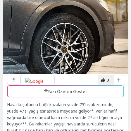
0
Yazı Özetini Göster
Hava koşullarına bağlı kazaların yüzde 75’i ıslak zeminde,
yüzde 47’si yağış esnasında meydana geliyor*. Veriler hafif
yağmurda bile ölümcül kaza riskinin yüzde 27 arttığını ortaya
koyuyor**. Bu rakamlar, yağışlı havalarda sürücülerin nasıl
büyük bir riskle karşı karşıya olduklarını net biçimde gösteriyor.