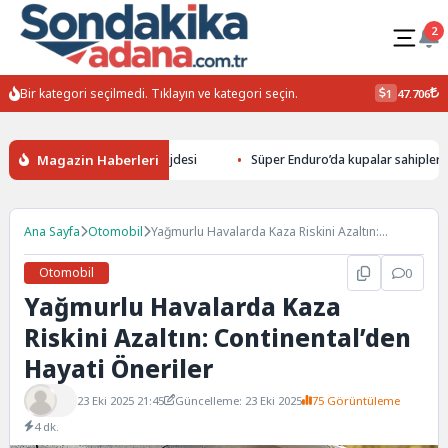
2
Bir kategori seçilmedi. Tıklayın ve kategori seçin.
1
47.706
Magazin Haberleri
 uluslararası yarışma müjdesi
Süper Enduro’da kupalar sahiplerini bu
Ana Sayfa
Otomobil
Yağmurlu Havalarda Kaza Riskini Azaltın:
Continental’den Hayati Öneriler
Otomobil
0
Yağmurlu Havalarda Kaza
Riskini Azaltın: Continental’den
Hayati Öneriler
23 Eki 2025 21:45
Güncelleme: 23 Eki 2025
75 Görüntüleme
4 dk.