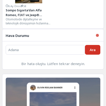
6 Ay Önce
58
Sompo Sigorta’dan Alfa
Romeo, FIAT ve Jeep®
Otomotivde dijitalleşme ve
müşterilerine ayrıcalıklı
teknolojik dönüşümün hızlanması,
kasko hizmetleri
araç sahiplerinin sigorta
ürünlerinden beklentilerini de
Hava Durumu
çeşitlendiriyor. Sigorta
sektöründe...
Ara
Bir hata oluştu. Lütfen tekrar deneyin.