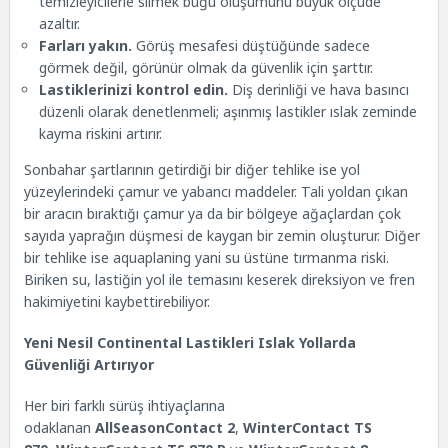
temizleyicilerle silmek buğu oluşumunu büyük ölçüde
azaltır.
Farları yakın.
Görüş mesafesi düştüğünde sadece
görmek değil, görünür olmak da güvenlik için şarttır.
Lastiklerinizi kontrol edin.
Diş derinliği ve hava basıncı
düzenli olarak denetlenmeli; aşınmış lastikler ıslak zeminde
kayma riskini artırır.
Sonbahar şartlarının getirdiği bir diğer tehlike ise yol
yüzeylerindeki çamur ve yabancı maddeler. Tali yoldan çıkan
bir aracın bıraktığı çamur ya da bir bölgeye ağaçlardan çok
sayıda yaprağın düşmesi de kaygan bir zemin oluşturur. Diğer
bir tehlike ise aquaplaning yani su üstüne tırmanma riski.
Biriken su, lastiğin yol ile temasını keserek direksiyon ve fren
hakimiyetini kaybettirebiliyor.
Yeni Nesil Continental Lastikleri Islak Yollarda
Güvenliği Artırıyor
Her biri farklı sürüş ihtiyaçlarına
odaklanan
AllSeasonContact 2
,
WinterContact TS