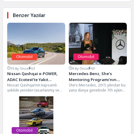
Benzer Yazılar
Otomobil
Otomobil
10 Ay Önce
63
9 Ay Önce
69
Nissan Qashqai e-POWER,
Mercedes-Benz, She’s
ADAC Ecotest’te Yakıt
Mentoring Programı’nın
Nissan Qashqai’nin kapsamlı
She’s Mercedes, 2015 yılından bu
Tüketimiyle Segmentinde
İkinci Yılını Tamamladı
şekilde yeniden tasarlanmış ve
yana dünya genelinde 70’i aşkın
Zirvede
geliştirilen e-POWER motor
ülkede aktif olarak birbirinden
sistemi ile donatılmış versiyonu,
başarılı kadınları...
Almanya’nın...
Otomobil