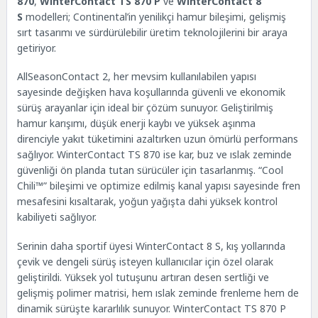
870
,
WinterContact TS 870 P
ve
WinterContact 8
S
modelleri; Continental’in yenilikçi hamur bileşimi, gelişmiş
sırt tasarımı ve sürdürülebilir üretim teknolojilerini bir araya
getiriyor.
AllSeasonContact 2, her mevsim kullanılabilen yapısı
sayesinde değişken hava koşullarında güvenli ve ekonomik
sürüş arayanlar için ideal bir çözüm sunuyor. Geliştirilmiş
hamur karışımı, düşük enerji kaybı ve yüksek aşınma
direnciyle yakıt tüketimini azaltırken uzun ömürlü performans
sağlıyor. WinterContact TS 870 ise kar, buz ve ıslak zeminde
güvenliği ön planda tutan sürücüler için tasarlanmış. “Cool
Chili™” bileşimi ve optimize edilmiş kanal yapısı sayesinde fren
mesafesini kısaltarak, yoğun yağışta dahi yüksek kontrol
kabiliyeti sağlıyor.
Serinin daha sportif üyesi WinterContact 8 S, kış yollarında
çevik ve dengeli sürüş isteyen kullanıcılar için özel olarak
geliştirildi. Yüksek yol tutuşunu artıran desen sertliği ve
gelişmiş polimer matrisi, hem ıslak zeminde frenleme hem de
dinamik sürüşte kararlılık sunuyor. WinterContact TS 870 P